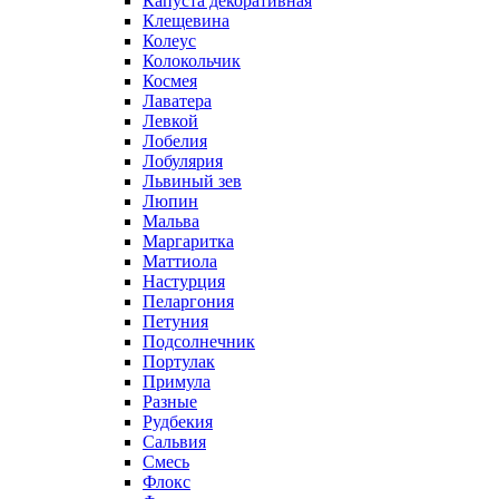
Капуста декоративная
Клещевина
Колеус
Колокольчик
Космея
Лаватера
Левкой
Лобелия
Лобулярия
Львиный зев
Люпин
Мальва
Маргаритка
Маттиола
Настурция
Пеларгония
Петуния
Подсолнечник
Портулак
Примула
Разные
Рудбекия
Сальвия
Смесь
Флокс