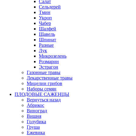
Салат
Сельдерей
Тмин
Укроп
Чабер
Шалфей
Щавель
Шпинат
Разные
Лук
Микрозелень
Розмарин
Эстрагон
Газонные травы
Лекарственные травы
Мицелии грибов
Наборы семян
ПЛОДОВЫЕ САЖЕНЦЫ
Вернуться назад
Абрикос
Виноград
Вишня
Голубика
Груша
Ежевика