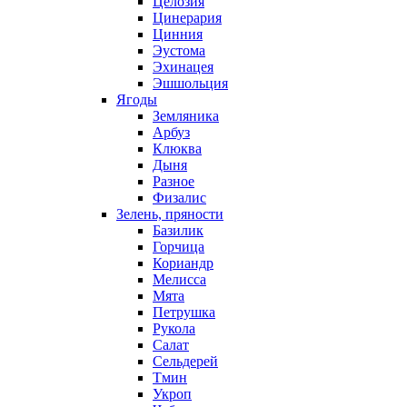
Целозия
Цинерария
Цинния
Эустома
Эхинацея
Эшшольция
Ягоды
Земляника
Арбуз
Клюква
Дыня
Разное
Физалис
Зелень, пряности
Базилик
Горчица
Кориандр
Мелисса
Мята
Петрушка
Рукола
Салат
Сельдерей
Тмин
Укроп