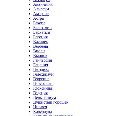
Аквилегия
Алиссум
Амарант
Астра
Бакопа
Бальзамин
Бархатцы
Бегония
Василек
Вербена
Виолы
Вьюнок
Гайлардия
Гацания
Гвоздика
Гелехризум
Георгина
Гипсофила
Глоксиния
Годеция
Дельфиниум
Душистый горошек
Ипомея
Календула