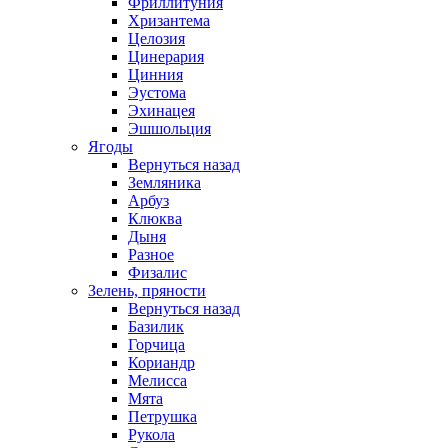
Фриллитуния
Хризантема
Целозия
Цинерария
Цинния
Эустома
Эхинацея
Эшшольция
Ягоды
Вернуться назад
Земляника
Арбуз
Клюква
Дыня
Разное
Физалис
Зелень, пряности
Вернуться назад
Базилик
Горчица
Кориандр
Мелисса
Мята
Петрушка
Рукола