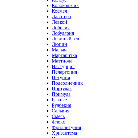
Колокольчик
Космея
Лаватера
Левкой
Лобелия
Лобулярия
Львиный зев
Люпин
Мальва
Маргаритка
Маттиола
Настурция
Пеларгония
Петуния
Подсолнечник
Портулак
Примула
Разные
Рудбекия
Сальвия
Смесь
Флокс
Фриллитуния
Хризантема