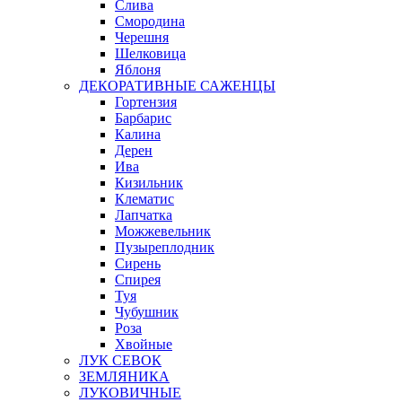
Слива
Смородина
Черешня
Шелковица
Яблоня
ДЕКОРАТИВНЫЕ САЖЕНЦЫ
Гортензия
Барбарис
Калина
Дерен
Ива
Кизильник
Клематис
Лапчатка
Можжевельник
Пузыреплодник
Сирень
Спирея
Туя
Чубушник
Роза
Хвойные
ЛУК СЕВОК
ЗЕМЛЯНИКА
ЛУКОВИЧНЫЕ