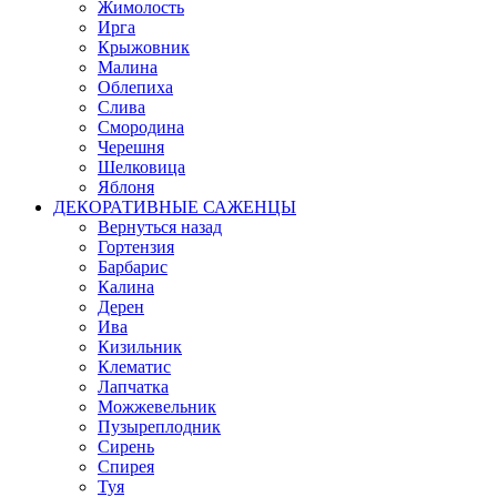
Жимолость
Ирга
Крыжовник
Малина
Облепиха
Слива
Смородина
Черешня
Шелковица
Яблоня
ДЕКОРАТИВНЫЕ САЖЕНЦЫ
Вернуться назад
Гортензия
Барбарис
Калина
Дерен
Ива
Кизильник
Клематис
Лапчатка
Можжевельник
Пузыреплодник
Сирень
Спирея
Туя