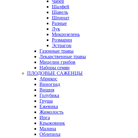
Чабер
Шалфей
Щавель
Шпинат
Разные
Лук
Микрозелень
Розмарин
Эстрагон
Газонные травы
Лекарственные травы
Мицелии грибов
Наборы семян
ПЛОДОВЫЕ САЖЕНЦЫ
Абрикос
Виноград
Вишня
Голубика
Груша
Ежевика
Жимолость
Ирга
Крыжовник
Малина
Облепиха