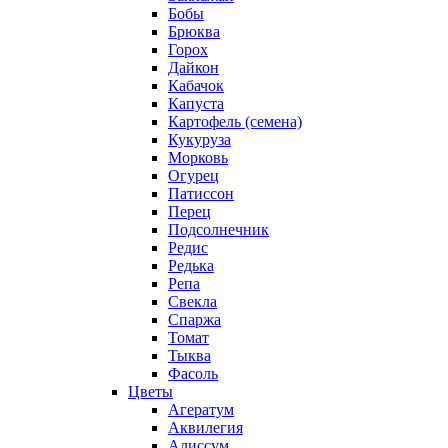
Бобы
Брюква
Горох
Дайкон
Кабачок
Капуста
Картофель (семена)
Кукуруза
Морковь
Огурец
Патиссон
Перец
Подсолнечник
Редис
Редька
Репа
Свекла
Спаржа
Томат
Тыква
Фасоль
Цветы
Агератум
Аквилегия
Алиссум