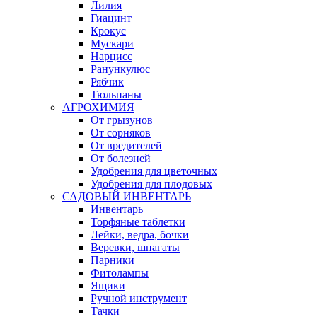
Лилия
Гиацинт
Крокус
Мускари
Нарцисс
Ранункулюс
Рябчик
Тюльпаны
АГРОХИМИЯ
От грызунов
От сорняков
От вредителей
От болезней
Удобрения для цветочных
Удобрения для плодовых
САДОВЫЙ ИНВЕНТАРЬ
Инвентарь
Торфяные таблетки
Лейки, ведра, бочки
Веревки, шпагаты
Парники
Фитолампы
Ящики
Ручной инструмент
Тачки