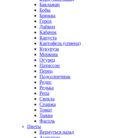
Баклажан
Бобы
Брюква
Горох
Дайкон
Кабачок
Капуста
Картофель (семена)
Кукуруза
Морковь
Огурец
Патиссон
Перец
Подсолнечник
Редис
Редька
Репа
Свекла
Спаржа
Томат
Тыква
Фасоль
Цветы
Вернуться назад
Агератум