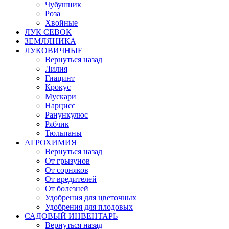
Чубушник
Роза
Хвойные
ЛУК СЕВОК
ЗЕМЛЯНИКА
ЛУКОВИЧНЫЕ
Вернуться назад
Лилия
Гиацинт
Крокус
Мускари
Нарцисс
Ранункулюс
Рябчик
Тюльпаны
АГРОХИМИЯ
Вернуться назад
От грызунов
От сорняков
От вредителей
От болезней
Удобрения для цветочных
Удобрения для плодовых
САДОВЫЙ ИНВЕНТАРЬ
Вернуться назад