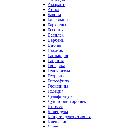
Амарант
Астра
Бакопа
Бальзамин
Бархатцы
Бегония
Василек
Вербена
Виолы
Вьюнок
Гайлардия
Гацания
Гвоздика
Гелехризум
Георгина
Гипсофила
Глоксиния
Годеция
Дельфиниум
Душистый горошек
Ипомея
Календула
Капуста декоративная
Клещевина
Колеус