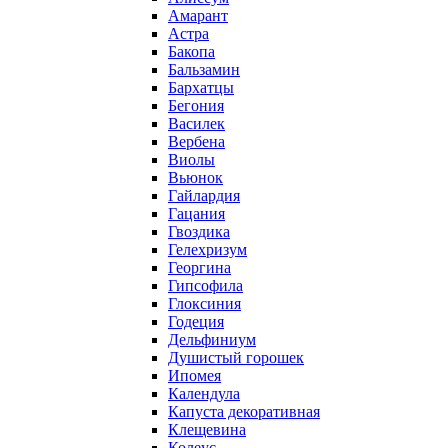
Амарант
Астра
Бакопа
Бальзамин
Бархатцы
Бегония
Василек
Вербена
Виолы
Вьюнок
Гайлардия
Гацания
Гвоздика
Гелехризум
Георгина
Гипсофила
Глоксиния
Годеция
Дельфиниум
Душистый горошек
Ипомея
Календула
Капуста декоративная
Клещевина
Колеус