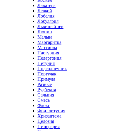
Космея
Лаватера
Левкой
Лобелия
Лобулярия
Львиный зев
Люпин
Мальва
Маргаритка
Маттиола
Настурция
Пеларгония
Петуния
Подсолнечник
Портулак
Примула
Разные
Рудбекия
Сальвия
Смесь
Флокс
Фриллитуния
Хризантема
Целозия
Цинерария