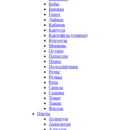
Бобы
Брюква
Горох
Дайкон
Кабачок
Капуста
Картофель (семена)
Кукуруза
Морковь
Огурец
Патиссон
Перец
Подсолнечник
Редис
Редька
Репа
Свекла
Спаржа
Томат
Тыква
Фасоль
Цветы
Агератум
Аквилегия
Алиссум