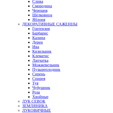
Слива
Смородина
Черешня
Шелковица
Яблоня
ДЕКОРАТИВНЫЕ САЖЕНЦЫ
Гортензия
Барбарис
Калина
Дерен
Ива
Кизильник
Клематис
Лапчатка
Можжевельник
Пузыреплодник
Сирень
Спирея
Туя
Чубушник
Роза
Хвойные
ЛУК СЕВОК
ЗЕМЛЯНИКА
ЛУКОВИЧНЫЕ