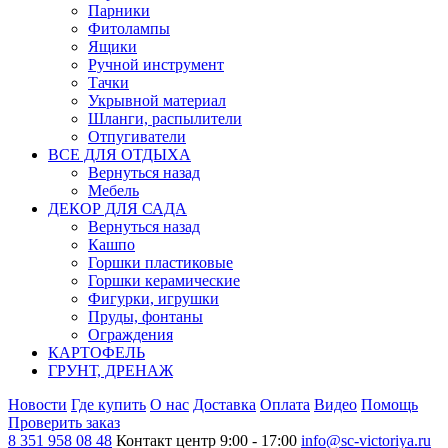
Парники
Фитолампы
Ящики
Ручной инструмент
Тачки
Укрывной материал
Шланги, распылители
Отпугиватели
ВСЕ ДЛЯ ОТДЫХА
Вернуться назад
Мебель
ДЕКОР ДЛЯ САДА
Вернуться назад
Кашпо
Горшки пластиковые
Горшки керамические
Фигурки, игрушки
Пруды, фонтаны
Ограждения
КАРТОФЕЛЬ
ГРУНТ, ДРЕНАЖ
Новости
Где купить
О нас
Доставка
Оплата
Видео
Помощь
Проверить заказ
8 351 958 08 48
Контакт центр 9:00 - 17:00
info@sc-victoriya.ru