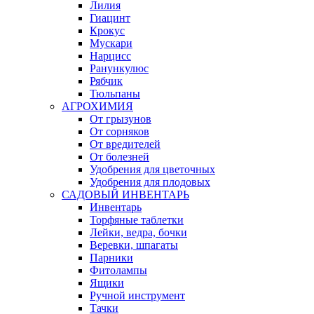
Лилия
Гиацинт
Крокус
Мускари
Нарцисс
Ранункулюс
Рябчик
Тюльпаны
АГРОХИМИЯ
От грызунов
От сорняков
От вредителей
От болезней
Удобрения для цветочных
Удобрения для плодовых
САДОВЫЙ ИНВЕНТАРЬ
Инвентарь
Торфяные таблетки
Лейки, ведра, бочки
Веревки, шпагаты
Парники
Фитолампы
Ящики
Ручной инструмент
Тачки