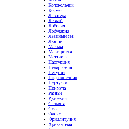
Колокольчик
Космея
Лаватера
Левкой
Лобелия
Лобулярия
Львиный зев
Люпин
Мальва
Маргаритка
Маттиола
Настурция
Пеларгония
Петуния
Подсолнечник
Портулак
Примула
Разные
Рудбекия
Сальвия
Смесь
Флокс
Фриллитуния
Хризантема