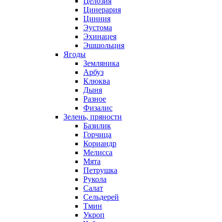
Целозия
Цинерария
Цинния
Эустома
Эхинацея
Эшшольция
Ягоды
Земляника
Арбуз
Клюква
Дыня
Разное
Физалис
Зелень, пряности
Базилик
Горчица
Кориандр
Мелисса
Мята
Петрушка
Рукола
Салат
Сельдерей
Тмин
Укроп