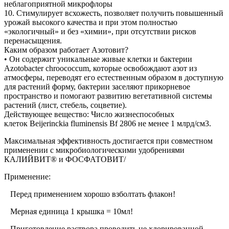
неблагоприятной микрофлоры
10. Стимулирует всхожесть, позволяет получить повышенный
урожай высокого качества и при этом полностью
«экологичный» и без «химии», при отсутствии рисков
перенасыщения.
Каким образом работает Азотовит?
• Он содержит уникальные живые клетки и бактерии
Azotobacter chroococcum, которые освобождают азот из
атмосферы, переводят его естественным образом в доступную
для растений форму, бактерии заселяют прикорневое
пространство и помогают развитию вегетативной системы
растений (лист, стебель, соцветие).
Действующее вещество: Число жизнеспособных
клеток Beijerinckia fluminensis Bf 2806 не менее 1 млрд/см3.
Максимальная эффективность достигается при совместном
применении с микробиологическими удобрениями
КАЛИЙВИТ® и ФОСФАТОВИТ/
Применение:
Перед применением хорошо взболтать флакон!
Мерная единица 1 крышка = 10мл!
Приготовление раствора проводить не хлорированной