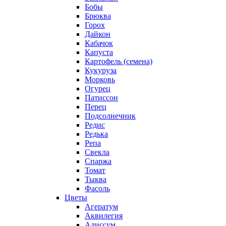
Бобы
Брюква
Горох
Дайкон
Кабачок
Капуста
Картофель (семена)
Кукуруза
Морковь
Огурец
Патиссон
Перец
Подсолнечник
Редис
Редька
Репа
Свекла
Спаржа
Томат
Тыква
Фасоль
Цветы
Агератум
Аквилегия
Алиссум