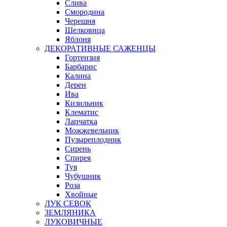
Слива
Смородина
Черешня
Шелковица
Яблоня
ДЕКОРАТИВНЫЕ САЖЕНЦЫ
Гортензия
Барбарис
Калина
Дерен
Ива
Кизильник
Клематис
Лапчатка
Можжевельник
Пузыреплодник
Сирень
Спирея
Туя
Чубушник
Роза
Хвойные
ЛУК СЕВОК
ЗЕМЛЯНИКА
ЛУКОВИЧНЫЕ