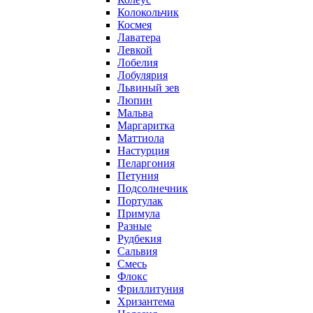
Колокольчик
Космея
Лаватера
Левкой
Лобелия
Лобулярия
Львиный зев
Люпин
Мальва
Маргаритка
Маттиола
Настурция
Пеларгония
Петуния
Подсолнечник
Портулак
Примула
Разные
Рудбекия
Сальвия
Смесь
Флокс
Фриллитуния
Хризантема