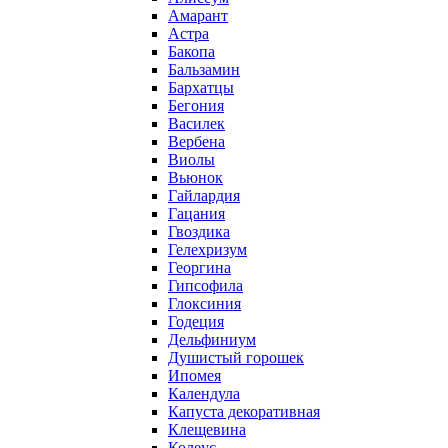
Амарант
Астра
Бакопа
Бальзамин
Бархатцы
Бегония
Василек
Вербена
Виолы
Вьюнок
Гайлардия
Гацания
Гвоздика
Гелехризум
Георгина
Гипсофила
Глоксиния
Годеция
Дельфиниум
Душистый горошек
Ипомея
Календула
Капуста декоративная
Клещевина
Колеус