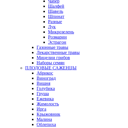
Чабер
Шалфей
Щавель
Шпинат
Разные
Лук
Микрозелень
Розмарин
Эстрагон
Газонные травы
Лекарственные травы
Мицелии грибов
Наборы семян
ПЛОДОВЫЕ САЖЕНЦЫ
Абрикос
Виноград
Вишня
Голубика
Груша
Ежевика
Жимолость
Ирга
Крыжовник
Малина
Облепиха