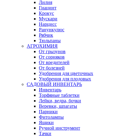
Лилия
Гиацинт
Крокус
Мускари
Нарцисс
Ранункулюс
Рябчик
Тюльпаны
АГРОХИМИЯ
От грызунов
От сорняков
От вредителей
От болезней
Удобрения для цветочных
Удобрения для плодовых
САДОВЫЙ ИНВЕНТАРЬ
Инвентарь
Торфяные таблетки
Лейки, ведра, бочки
Веревки, шпагаты
Парники
Фитолампы
Ящики
Ручной инструмент
Тачки