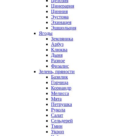
Целозия
Цинерария
Цинния
Эустома
Эхинацея
Эшшольция
Ягоды
Земляника
Арбуз
Клюква
Дыня
Разное
Физалис
Зелень, пряности
Базилик
Горчица
Кориандр
Мелисса
Мята
Петрушка
Рукола
Салат
Сельдерей
Тмин
Укроп