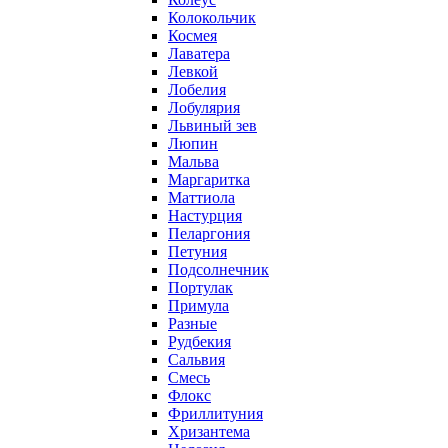
Колокольчик
Космея
Лаватера
Левкой
Лобелия
Лобулярия
Львиный зев
Люпин
Мальва
Маргаритка
Маттиола
Настурция
Пеларгония
Петуния
Подсолнечник
Портулак
Примула
Разные
Рудбекия
Сальвия
Смесь
Флокс
Фриллитуния
Хризантема