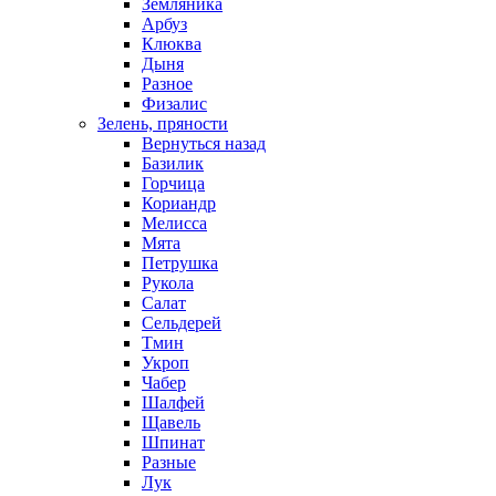
Земляника
Арбуз
Клюква
Дыня
Разное
Физалис
Зелень, пряности
Вернуться назад
Базилик
Горчица
Кориандр
Мелисса
Мята
Петрушка
Рукола
Салат
Сельдерей
Тмин
Укроп
Чабер
Шалфей
Щавель
Шпинат
Разные
Лук