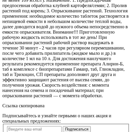
не менее 109 КОЕ/г). Назначение: 1. Предпосадочная/
предпосевная обработка клубней картофеля/семян; 2. Пролив
растений под корень; 3. Опрыскивание растений. Технология
применения: необходимое количество таблеток растворяется в
непищевой емкости в небольшом количестве теплой воды,
далее доводится водой до нужного объема непосредственно в
емкости опрыскивателя. Внимание!!! Приготовленную
рабочую жидкость использовать в тот же день! При
опрыскивании растений рабочий раствор выдержать в
течение 30 минут - 2 часов при регулярном перемешивании,
после чего добавить прилипатель (жидкое мыло и др.) в
количестве 1 мл на 10 л. Для достижения наилучшего
результата рекомендуется применение препарата Алирин-Б,
таб в комплексе с биопрепаратами Гамаир, таб, Глиокладин,
таб и Трихоцин, СП препараты дополняют друг друга и
эффективно защищают растения от высева семян, до
получения урожая. Скорость воздействия: с момента
нанесения на семена и посадочный материал; при
опрыскивании растений — с момента обработки.
Ссылка скопирована
Подписывайтесь и узнайте первыми о наших акция и
специальных предложениях:
Подписаться