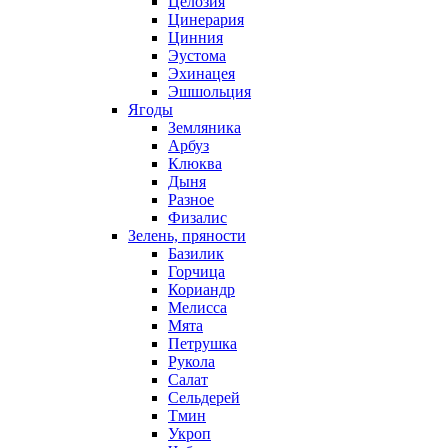
Целозия
Цинерария
Цинния
Эустома
Эхинацея
Эшшольция
Ягоды
Земляника
Арбуз
Клюква
Дыня
Разное
Физалис
Зелень, пряности
Базилик
Горчица
Кориандр
Мелисса
Мята
Петрушка
Рукола
Салат
Сельдерей
Тмин
Укроп