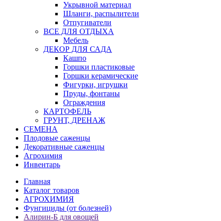
Укрывной материал
Шланги, распылители
Отпугиватели
ВСЕ ДЛЯ ОТДЫХА
Мебель
ДЕКОР ДЛЯ САДА
Кашпо
Горшки пластиковые
Горшки керамические
Фигурки, игрушки
Пруды, фонтаны
Ограждения
КАРТОФЕЛЬ
ГРУНТ, ДРЕНАЖ
СЕМЕНА
Плодовые саженцы
Декоративные саженцы
Агрохимия
Инвентарь
Главная
Каталог товаров
АГРОХИМИЯ
Фунгициды (от болезней)
Алирин-Б для овощей