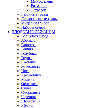
Микрозелень
Розмарин
Эстрагон
Газонные травы
Лекарственные травы
Мицелии грибов
Наборы семян
ПЛОДОВЫЕ САЖЕНЦЫ
Вернуться назад
Абрикос
Виноград
Вишня
Голубика
Груша
Ежевика
Жимолость
Ирга
Крыжовник
Малина
Облепиха
Слива
Смородина
Черешня
Шелковица
Яблоня