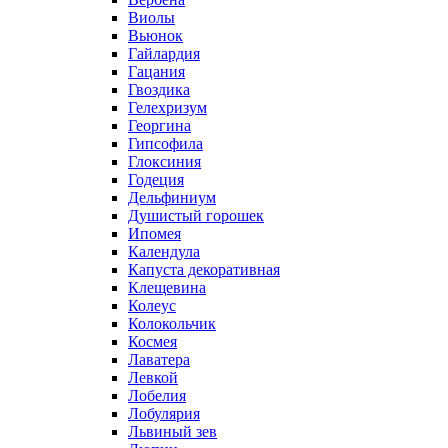
Виолы
Вьюнок
Гайлардия
Гацания
Гвоздика
Гелехризум
Георгина
Гипсофила
Глоксиния
Годеция
Дельфиниум
Душистый горошек
Ипомея
Календула
Капуста декоративная
Клещевина
Колеус
Колокольчик
Космея
Лаватера
Левкой
Лобелия
Лобулярия
Львиный зев