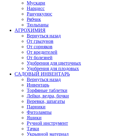
Мускари
Нарцисс
Ранункулюс
Рябчик
Тюльпаны
АГРОХИМИЯ
Вернуться назад
От грызунов
От сорняков
От вредителей
От болезней
Удобрения для цветочных
Удобрения для плодовых
САДОВЫЙ ИНВЕНТАРЬ
Вернуться назад
Инвентарь
Торфяные таблетки
Лейки, ведра, бочки
Веревки, шпагаты
Парники
Фитолампы
Ящики
Ручной инструмент
Тачки
Укрывной материал