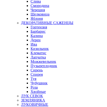
Слива
Смородина
Черешня
Шелковица
Яблоня
ДЕКОРАТИВНЫЕ САЖЕНЦЫ
Гортензия
Барбарис
Калина
Дерен
Ива
Кизильник
Клематис
Лапчатка
Можжевельник
Пузыреплодник
Сирень
Спирея
Туя
Чубушник
Роза
Хвойные
ЛУК СЕВОК
ЗЕМЛЯНИКА
ЛУКОВИЧНЫЕ