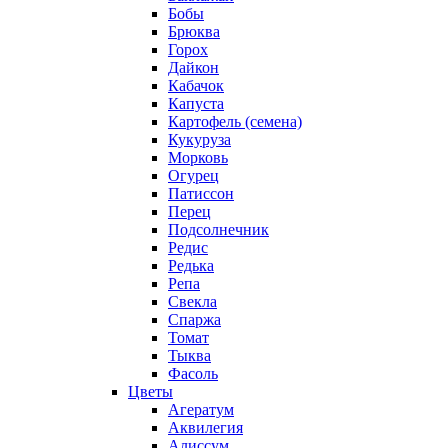
Бобы
Брюква
Горох
Дайкон
Кабачок
Капуста
Картофель (семена)
Кукуруза
Морковь
Огурец
Патиссон
Перец
Подсолнечник
Редис
Редька
Репа
Свекла
Спаржа
Томат
Тыква
Фасоль
Цветы
Агератум
Аквилегия
Алиссум