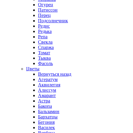
Огурец
Патиссон
Перец
Подсолнечник
Редис
Редька
Репа
Свекла
Спаржа
Томат
Тыква
Фасоль
Цветы
Вернуться назад
Агератум
Аквилегия
Алиссум
Амарант
Астра
Бакопа
Бальзамин
Бархатцы
Бегония
Василек
Вербена