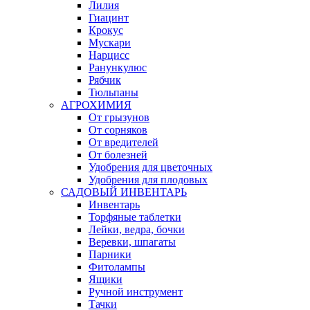
Лилия
Гиацинт
Крокус
Мускари
Нарцисс
Ранункулюс
Рябчик
Тюльпаны
АГРОХИМИЯ
От грызунов
От сорняков
От вредителей
От болезней
Удобрения для цветочных
Удобрения для плодовых
САДОВЫЙ ИНВЕНТАРЬ
Инвентарь
Торфяные таблетки
Лейки, ведра, бочки
Веревки, шпагаты
Парники
Фитолампы
Ящики
Ручной инструмент
Тачки