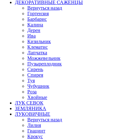
ДЕКОРАТИВНЫЕ САЖЕНЦЫ
Вернуться назад
Гортензия
Барбарис
Калина
Дерен
Ива
Кизильник
Клематис
Лапчатка
Можжевельник
Пузыреплодник
Сирень
Спирея
Туя
Чубушник
Роза
Хвойные
ЛУК СЕВОК
ЗЕМЛЯНИКА
ЛУКОВИЧНЫЕ
Вернуться назад
Лилия
Гиацинт
Крокус