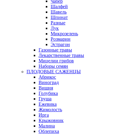
Чабер
Шалфей
Щавель
Шпинат
Разные
Лук
Микрозелень
Розмарин
Эстрагон
Газонные травы
Лекарственные травы
Мицелии грибов
Наборы семян
ПЛОДОВЫЕ САЖЕНЦЫ
Абрикос
Виноград
Вишня
Голубика
Груша
Ежевика
Жимолость
Ирга
Крыжовник
Малина
Облепиха