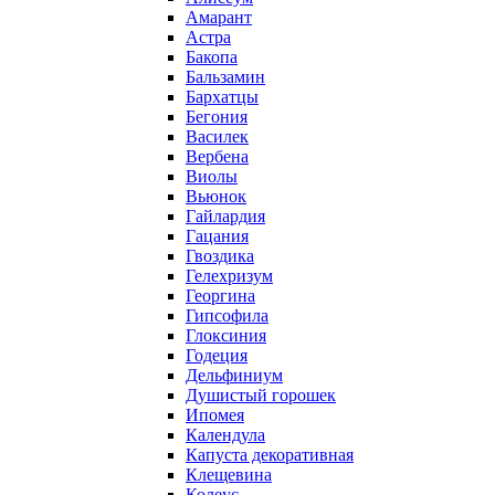
Амарант
Астра
Бакопа
Бальзамин
Бархатцы
Бегония
Василек
Вербена
Виолы
Вьюнок
Гайлардия
Гацания
Гвоздика
Гелехризум
Георгина
Гипсофила
Глоксиния
Годеция
Дельфиниум
Душистый горошек
Ипомея
Календула
Капуста декоративная
Клещевина
Колеус