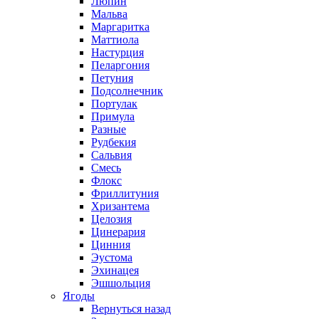
Люпин
Мальва
Маргаритка
Маттиола
Настурция
Пеларгония
Петуния
Подсолнечник
Портулак
Примула
Разные
Рудбекия
Сальвия
Смесь
Флокс
Фриллитуния
Хризантема
Целозия
Цинерария
Цинния
Эустома
Эхинацея
Эшшольция
Ягоды
Вернуться назад